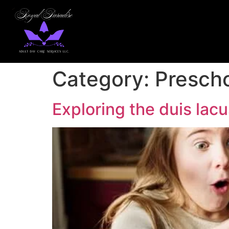
Category:
Presch
Exploring the duis lacu