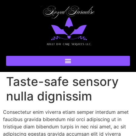
Taste-safe sensory
nulla dignissim
Consectetur enim viverra etiam semper interdum amet
faucibus gravida bibendum nisl orci adipiscing ut in
tristique diam bibendum turpis in nec nisi amet, ac sit
adipiscing egestas gravida accumsan elit id viverra